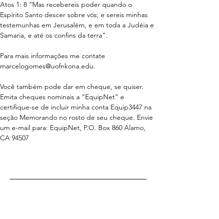
Atos 1: 8 “Mas recebereis poder quando o 
Espírito Santo descer sobre vós; e sereis minhas 
testemunhas em Jerusalém, e em toda a Judéia e 
Samaria, e até os confins da terra”.
Para mais informações me contate 
marcelogomes@uofnkona.edu.
Você também pode dar em cheque, se quiser. 
Emita cheques nominais a “EquipNet” e 
certifique-se de incluir minha conta Equip3447 na 
seção Memorando no rosto de seu cheque. Envie 
um e-mail para: EquipNet, P.O. Box 860 Alamo, 
CA 94507